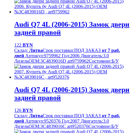
Audi Q7 4L (2006-2015) Замок двери
задней правой
122
BYN
Склад:
Литва
Срок поставки:
ПОД ЗАКАЗ
от 7 раб.
дней
Артикул:
9759962
Год:
2006
Двигатель:
3.0
Дизель
OEM:
3C4839016D art9759962
Cостояние:
Б/У
Audi Q7 4L (2006-2015) Замок двери
задней правой
126
BYN
Склад:
Литва
Срок поставки:
ПОД ЗАКАЗ
от 7 раб.
дней
Артикул:
9520376
Год:
2007
Двигатель:
3.0
Дизель
OEM:
3C4839016C art9520376
Cостояние:
Б/У