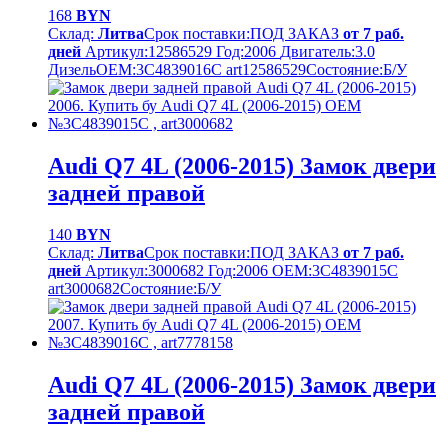
168
BYN
Склад:
Литва
Срок поставки:
ПОД ЗАКАЗ
от 7 раб.
дней
Артикул:
12586529
Год:
2006
Двигатель:
3.0
Дизель
OEM:
3C4839016C art12586529
Cостояние:
Б/У
Audi Q7 4L (2006-2015) Замок двери
задней правой
140
BYN
Склад:
Литва
Срок поставки:
ПОД ЗАКАЗ
от 7 раб.
дней
Артикул:
3000682
Год:
2006
OEM:
3C4839015C
art3000682
Cостояние:
Б/У
Audi Q7 4L (2006-2015) Замок двери
задней правой