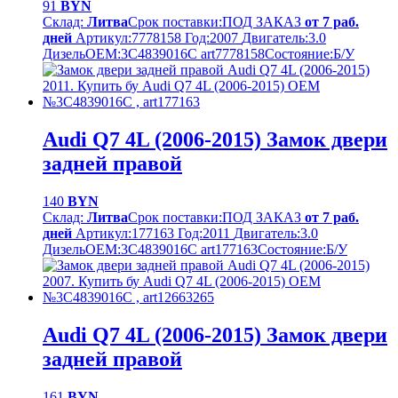
91
BYN
Склад:
Литва
Срок поставки:
ПОД ЗАКАЗ
от 7 раб.
дней
Артикул:
7778158
Год:
2007
Двигатель:
3.0
Дизель
OEM:
3C4839016C art7778158
Cостояние:
Б/У
Audi Q7 4L (2006-2015) Замок двери
задней правой
140
BYN
Склад:
Литва
Срок поставки:
ПОД ЗАКАЗ
от 7 раб.
дней
Артикул:
177163
Год:
2011
Двигатель:
3.0
Дизель
OEM:
3C4839016C art177163
Cостояние:
Б/У
Audi Q7 4L (2006-2015) Замок двери
задней правой
161
BYN