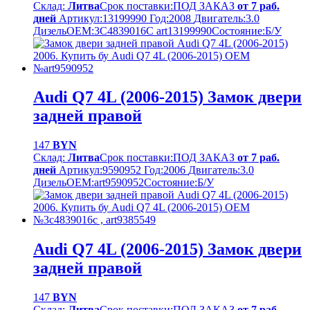
Склад:
Литва
Срок поставки:
ПОД ЗАКАЗ
от 7 раб.
дней
Артикул:
13199990
Год:
2008
Двигатель:
3.0
Дизель
OEM:
3C4839016C art13199990
Cостояние:
Б/У
Audi Q7 4L (2006-2015) Замок двери
задней правой
147
BYN
Склад:
Литва
Срок поставки:
ПОД ЗАКАЗ
от 7 раб.
дней
Артикул:
9590952
Год:
2006
Двигатель:
3.0
Дизель
OEM:
art9590952
Cостояние:
Б/У
Audi Q7 4L (2006-2015) Замок двери
задней правой
147
BYN
Склад:
Литва
Срок поставки:
ПОД ЗАКАЗ
от 7 раб.