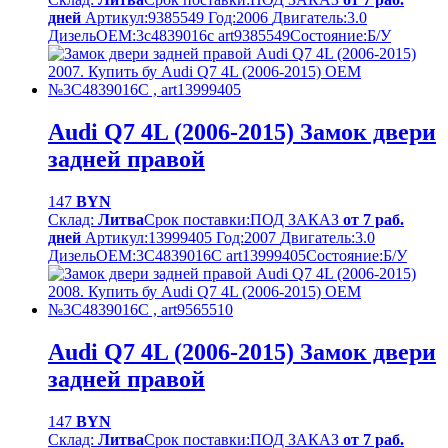
дней
Артикул:
9385549
Год:
2006
Двигатель:
3.0
Дизель
OEM:
3c4839016c art9385549
Cостояние:
Б/У
Audi Q7 4L (2006-2015) Замок двери
задней правой
147
BYN
Склад:
Литва
Срок поставки:
ПОД ЗАКАЗ
от 7 раб.
дней
Артикул:
13999405
Год:
2007
Двигатель:
3.0
Дизель
OEM:
3C4839016C art13999405
Cостояние:
Б/У
Audi Q7 4L (2006-2015) Замок двери
задней правой
147
BYN
Склад:
Литва
Срок поставки:
ПОД ЗАКАЗ
от 7 раб.