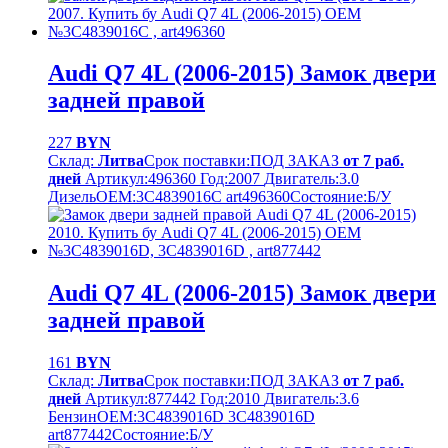
Audi Q7 4L (2006-2015) Замок двери
задней правой
227
BYN
Склад:
Литва
Срок поставки:
ПОД ЗАКАЗ
от 7 раб.
дней
Артикул:
496360
Год:
2007
Двигатель:
3.0
Дизель
OEM:
3C4839016C art496360
Cостояние:
Б/У
Audi Q7 4L (2006-2015) Замок двери
задней правой
161
BYN
Склад:
Литва
Срок поставки:
ПОД ЗАКАЗ
от 7 раб.
дней
Артикул:
877442
Год:
2010
Двигатель:
3.6
Бензин
OEM:
3C4839016D 3C4839016D
art877442
Cостояние:
Б/У