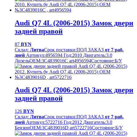
Audi Q7 4L (2006-2015) Замок двери
задней правой
87
BYN
Склад:
Литва
Срок поставки:
ПОД ЗАКАЗ
от 7 раб.
дней
Артикул:
4956594
Год:
2010
Двигатель:
3.0
Дизель
OEM:
3C4839016C art4956594
Cостояние:
Б/У
Audi Q7 4L (2006-2015) Замок двери
задней правой
126
BYN
Склад:
Литва
Срок поставки:
ПОД ЗАКАЗ
от 7 раб.
дней
Артикул:
5722716
Год:
2012
Двигатель:
3.0
Бензин
OEM:
3C4839016D art5722716
Cостояние:
Б/У