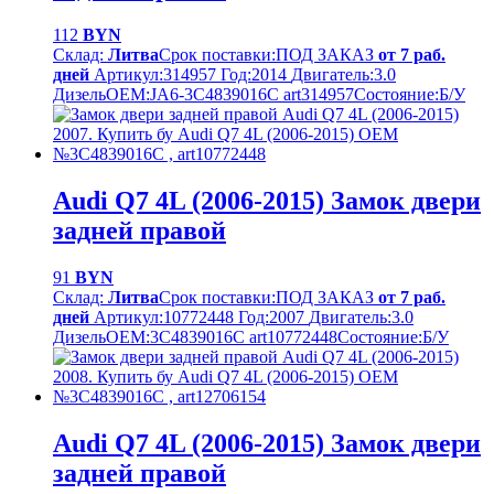
112
BYN
Склад:
Литва
Срок поставки:
ПОД ЗАКАЗ
от 7 раб.
дней
Артикул:
314957
Год:
2014
Двигатель:
3.0
Дизель
OEM:
JA6-3C4839016C art314957
Cостояние:
Б/У
Audi Q7 4L (2006-2015) Замок двери
задней правой
91
BYN
Склад:
Литва
Срок поставки:
ПОД ЗАКАЗ
от 7 раб.
дней
Артикул:
10772448
Год:
2007
Двигатель:
3.0
Дизель
OEM:
3C4839016C art10772448
Cостояние:
Б/У
Audi Q7 4L (2006-2015) Замок двери
задней правой