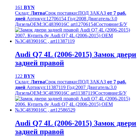
161
BYN
Склад:
Литва
Срок поставки:
ПОД ЗАКАЗ
от 7 раб.
дней
Артикул:
12706154
Год:
2008
Двигатель:
3.0
Дизель
OEM:
3C4839016C art12706154
Cостояние:
Б/У
Audi Q7 4L (2006-2015) Замок двери
задней правой
122
BYN
Склад:
Литва
Срок поставки:
ПОД ЗАКАЗ
от 7 раб.
дней
Артикул:
11387119
Год:
2007
Двигатель:
3.0
Дизель
OEM:
3C4839016C art11387119
Cостояние:
Б/У
Audi Q7 4L (2006-2015) Замок двери
задней правой