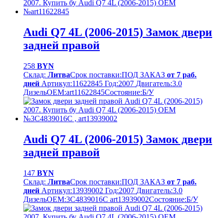
Audi Q7 4L (2006-2015) Замок двери
задней правой
258
BYN
Склад:
Литва
Срок поставки:
ПОД ЗАКАЗ
от 7 раб.
дней
Артикул:
11622845
Год:
2007
Двигатель:
3.0
Дизель
OEM:
art11622845
Cостояние:
Б/У
Audi Q7 4L (2006-2015) Замок двери
задней правой
147
BYN
Склад:
Литва
Срок поставки:
ПОД ЗАКАЗ
от 7 раб.
дней
Артикул:
13939002
Год:
2007
Двигатель:
3.0
Дизель
OEM:
3C4839016C art13939002
Cостояние:
Б/У