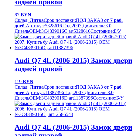
задней правой
87
BYN
Склад:
Литва
Срок поставки:
ПОД ЗАКАЗ
от 7 раб.
дней
Артикул:
5328616
Год:
2007
Двигатель:
3.0
Дизель
OEM:
3C4839016C art5328616
Cостояние:
Б/У
Audi Q7 4L (2006-2015) Замок двери
задней правой
119
BYN
Склад:
Литва
Срок поставки:
ПОД ЗАКАЗ
от 7 раб.
дней
Артикул:
11387396
Год:
2007
Двигатель:
3.0
Дизель
OEM:
3C4839016D art11387396
Cостояние:
Б/У
Audi Q7 4L (2006-2015) Замок двери
задней правой