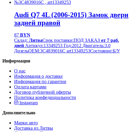
Audi Q7 4L (2006-2015) Замок двери
задней правой
87
BYN
Склад:
Литва
Срок поставки:
ПОД ЗАКАЗ
от 7 раб.
дней
Артикул:
13349253
Год:
2012
Двигатель:
3.0
Дизель
OEM:
3C4839016C art13349253
Cостояние:
Б/У
Информация
О нас
Информация о доставке
Информация по гарантии
Оплата картами
Договор публичной оферты
Политика конфедициальности
Instagram
Дополнительно
Марки авто
Доставка из Литвы