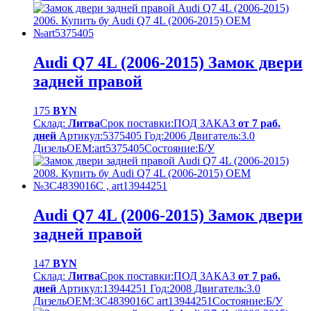
Audi Q7 4L (2006-2015) Замок двери
задней правой
175
BYN
Склад:
Литва
Срок поставки:
ПОД ЗАКАЗ
от 7 раб.
дней
Артикул:
5375405
Год:
2006
Двигатель:
3.0
Дизель
OEM:
art5375405
Cостояние:
Б/У
Audi Q7 4L (2006-2015) Замок двери
задней правой
147
BYN
Склад:
Литва
Срок поставки:
ПОД ЗАКАЗ
от 7 раб.
дней
Артикул:
13944251
Год:
2008
Двигатель:
3.0
Дизель
OEM:
3C4839016C art13944251
Cостояние:
Б/У