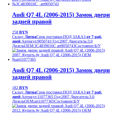
Audi Q7 4L (2006-2015) Замок двери
задней правой
258
BYN
Склад:
Литва
Срок поставки:
ПОД ЗАКАЗ
от 7 раб.
дней
Артикул:
9050743
Год:
2007
Двигатель:
3.0
Дизель
OEM:
3C4839016C art9050743
Cостояние:
Б/У
Audi Q7 4L (2006-2015) Замок двери
задней правой
182
BYN
Склад:
Литва
Срок поставки:
ПОД ЗАКАЗ
от 7 раб.
дней
Артикул:
11077365
Год:
2007
Двигатель:
3.0
Дизель
OEM:
art11077365
Cостояние:
Б/У