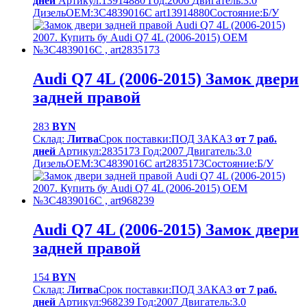
дней
Артикул:
13914880
Год:
2006
Двигатель:
3.0
Дизель
OEM:
3C4839016C art13914880
Cостояние:
Б/У
Audi Q7 4L (2006-2015) Замок двери
задней правой
283
BYN
Склад:
Литва
Срок поставки:
ПОД ЗАКАЗ
от 7 раб.
дней
Артикул:
2835173
Год:
2007
Двигатель:
3.0
Дизель
OEM:
3С4839016С art2835173
Cостояние:
Б/У
Audi Q7 4L (2006-2015) Замок двери
задней правой
154
BYN
Склад:
Литва
Срок поставки:
ПОД ЗАКАЗ
от 7 раб.
дней
Артикул:
968239
Год:
2007
Двигатель:
3.0