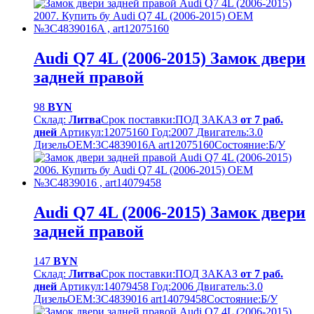
Audi Q7 4L (2006-2015) Замок двери
задней правой
98
BYN
Склад:
Литва
Срок поставки:
ПОД ЗАКАЗ
от 7 раб.
дней
Артикул:
12075160
Год:
2007
Двигатель:
3.0
Дизель
OEM:
3C4839016A art12075160
Cостояние:
Б/У
Audi Q7 4L (2006-2015) Замок двери
задней правой
147
BYN
Склад:
Литва
Срок поставки:
ПОД ЗАКАЗ
от 7 раб.
дней
Артикул:
14079458
Год:
2006
Двигатель:
3.0
Дизель
OEM:
3C4839016 art14079458
Cостояние:
Б/У