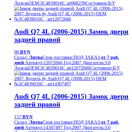
Дизель
OEM:
3C4839016C art968239
Cостояние:
Б/У
Audi Q7 4L (2006-2015) Замок двери
задней правой
98
BYN
Склад:
Литва
Срок поставки:
ПОД ЗАКАЗ
от 7 раб.
дней
Артикул:
12072666
Год:
2007
Двигатель:
3.0
Дизель
OEM:
3C4839016C art12072666
Cостояние:
Б/У
Audi Q7 4L (2006-2015) Замок двери
задней правой
157
BYN
Склад:
Литва
Срок поставки:
ПОД ЗАКАЗ
от 7 раб.
дней
Артикул:
14307497
Год:
2007
Двигатель:
3.0