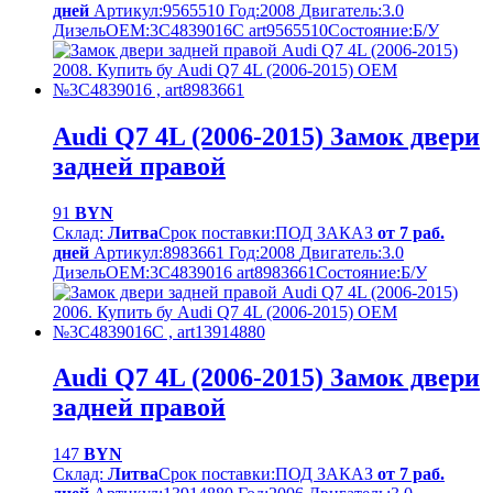
дней
Артикул:
9565510
Год:
2008
Двигатель:
3.0
Дизель
OEM:
3C4839016C art9565510
Cостояние:
Б/У
Audi Q7 4L (2006-2015) Замок двери
задней правой
91
BYN
Склад:
Литва
Срок поставки:
ПОД ЗАКАЗ
от 7 раб.
дней
Артикул:
8983661
Год:
2008
Двигатель:
3.0
Дизель
OEM:
3C4839016 art8983661
Cостояние:
Б/У
Audi Q7 4L (2006-2015) Замок двери
задней правой
147
BYN
Склад:
Литва
Срок поставки:
ПОД ЗАКАЗ
от 7 раб.