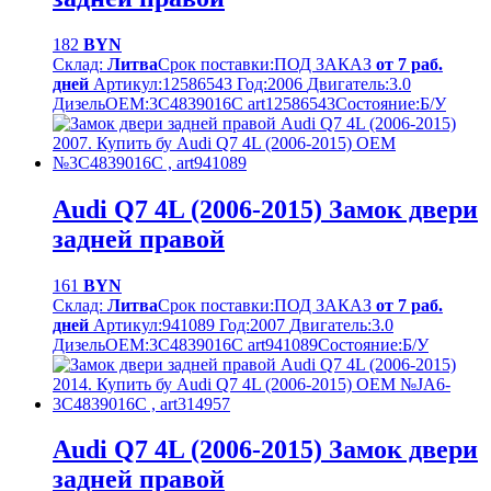
182
BYN
Склад:
Литва
Срок поставки:
ПОД ЗАКАЗ
от 7 раб.
дней
Артикул:
12586543
Год:
2006
Двигатель:
3.0
Дизель
OEM:
3C4839016C art12586543
Cостояние:
Б/У
Audi Q7 4L (2006-2015) Замок двери
задней правой
161
BYN
Склад:
Литва
Срок поставки:
ПОД ЗАКАЗ
от 7 раб.
дней
Артикул:
941089
Год:
2007
Двигатель:
3.0
Дизель
OEM:
3C4839016C art941089
Cостояние:
Б/У
Audi Q7 4L (2006-2015) Замок двери
задней правой