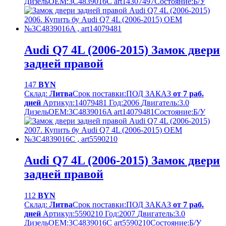
Дизель
OEM:
3C4839016C art14307497
Cостояние:
Б/У
Audi Q7 4L (2006-2015) Замок двери
задней правой
147
BYN
Склад:
Литва
Срок поставки:
ПОД ЗАКАЗ
от 7 раб.
дней
Артикул:
14079481
Год:
2006
Двигатель:
3.0
Дизель
OEM:
3C4839016A art14079481
Cостояние:
Б/У
Audi Q7 4L (2006-2015) Замок двери
задней правой
112
BYN
Склад:
Литва
Срок поставки:
ПОД ЗАКАЗ
от 7 раб.
дней
Артикул:
5590210
Год:
2007
Двигатель:
3.0
Дизель
OEM:
3C4839016C art5590210
Cостояние:
Б/У