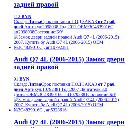
задней правой
112
BYN
Склад:
Литва
Срок поставки:
ПОД ЗАКАЗ
от 7 раб.
дней
Артикул:
2998038
Год:
2011
OEM:
3C4839016C
art2998038
Cостояние:
Б/У
Audi Q7 4L (2006-2015) Замок двери
задней правой
91
BYN
Склад:
Литва
Срок поставки:
ПОД ЗАКАЗ
от 7 раб.
дней
Артикул:
10792381
Год:
2007
Двигатель:
3.0
Дизель
OEM:
3C4839016C art10792381
Cостояние:
Б/У
Audi Q7 4L (2006-2015) Замок двери