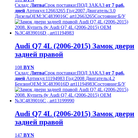
Склад:
Литва
Срок поставки:
ПОД ЗАКАЗ
от 7 раб.
дней
Артикул:
12663265
Год:
2007
Двигатель:
3.0
Дизель
OEM:
3C4839016C art12663265
Cостояние:
Б/У
Audi Q7 4L (2006-2015) Замок двери
задней правой
108
BYN
Склад:
Литва
Срок поставки:
ПОД ЗАКАЗ
от 7 раб.
дней
Артикул:
11194983
Год:
2008
Двигатель:
4.2
Бензин
OEM:
3C4839016D art11194983
Cостояние:
Б/У
Audi Q7 4L (2006-2015) Замок двери
задней правой
147
BYN