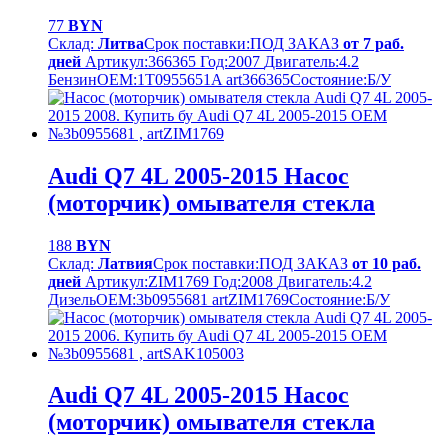
77
BYN
Склад:
Литва
Срок поставки:
ПОД ЗАКАЗ
от 7 раб.
дней
Артикул:
366365
Год:
2007
Двигатель:
4.2
Бензин
OEM:
1T0955651A art366365
Cостояние:
Б/У
Audi Q7 4L 2005-2015 Насос
(моторчик) омывателя стекла
188
BYN
Склад:
Латвия
Срок поставки:
ПОД ЗАКАЗ
от 10 раб.
дней
Артикул:
ZIM1769
Год:
2008
Двигатель:
4.2
Дизель
OEM:
3b0955681 artZIM1769
Cостояние:
Б/У
Audi Q7 4L 2005-2015 Насос
(моторчик) омывателя стекла