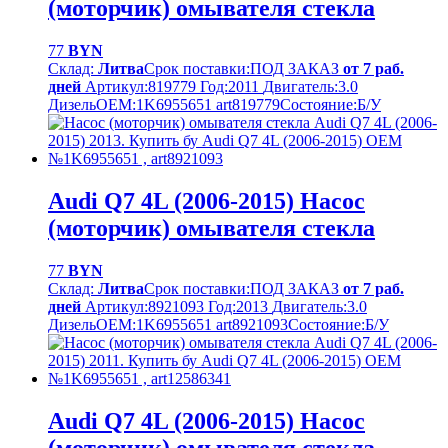
(моторчик) омывателя стекла
77
BYN
Склад:
Литва
Срок поставки:
ПОД ЗАКАЗ
от 7 раб.
дней
Артикул:
819779
Год:
2011
Двигатель:
3.0
Дизель
OEM:
1K6955651 art819779
Cостояние:
Б/У
Audi Q7 4L (2006-2015) Насос
(моторчик) омывателя стекла
77
BYN
Склад:
Литва
Срок поставки:
ПОД ЗАКАЗ
от 7 раб.
дней
Артикул:
8921093
Год:
2013
Двигатель:
3.0
Дизель
OEM:
1K6955651 art8921093
Cостояние:
Б/У
Audi Q7 4L (2006-2015) Насос
(моторчик) омывателя стекла