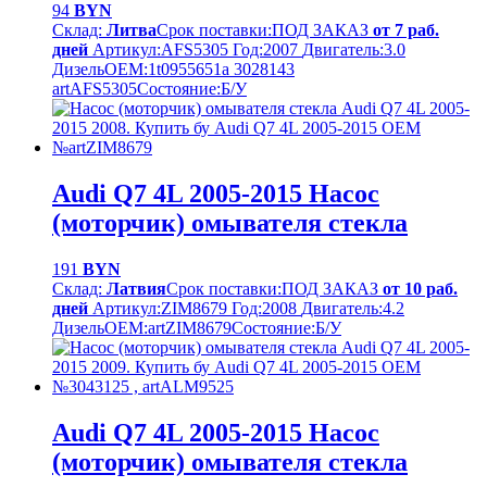
94
BYN
Склад:
Литва
Срок поставки:
ПОД ЗАКАЗ
от 7 раб.
дней
Артикул:
AFS5305
Год:
2007
Двигатель:
3.0
Дизель
OEM:
1t0955651a 3028143
artAFS5305
Cостояние:
Б/У
Audi Q7 4L 2005-2015 Насос
(моторчик) омывателя стекла
191
BYN
Склад:
Латвия
Срок поставки:
ПОД ЗАКАЗ
от 10 раб.
дней
Артикул:
ZIM8679
Год:
2008
Двигатель:
4.2
Дизель
OEM:
artZIM8679
Cостояние:
Б/У
Audi Q7 4L 2005-2015 Насос
(моторчик) омывателя стекла