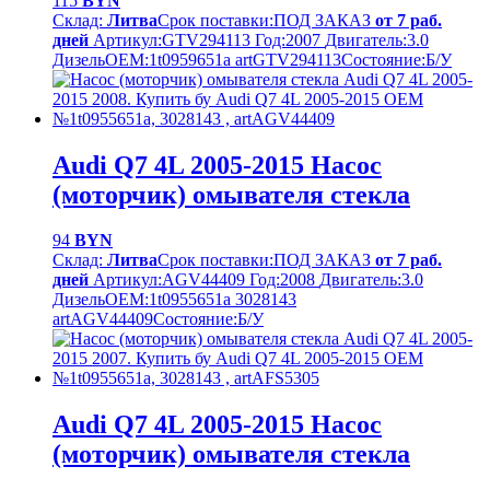
115
BYN
Склад:
Литва
Срок поставки:
ПОД ЗАКАЗ
от 7 раб.
дней
Артикул:
GTV294113
Год:
2007
Двигатель:
3.0
Дизель
OEM:
1t0959651a artGTV294113
Cостояние:
Б/У
Audi Q7 4L 2005-2015 Насос
(моторчик) омывателя стекла
94
BYN
Склад:
Литва
Срок поставки:
ПОД ЗАКАЗ
от 7 раб.
дней
Артикул:
AGV44409
Год:
2008
Двигатель:
3.0
Дизель
OEM:
1t0955651a 3028143
artAGV44409
Cостояние:
Б/У
Audi Q7 4L 2005-2015 Насос
(моторчик) омывателя стекла