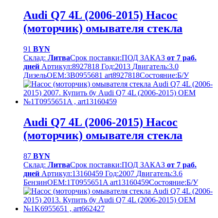
Audi Q7 4L (2006-2015) Насос
(моторчик) омывателя стекла
91
BYN
Склад:
Литва
Срок поставки:
ПОД ЗАКАЗ
от 7 раб.
дней
Артикул:
8927818
Год:
2013
Двигатель:
3.0
Дизель
OEM:
3B0955681 art8927818
Cостояние:
Б/У
Audi Q7 4L (2006-2015) Насос
(моторчик) омывателя стекла
87
BYN
Склад:
Литва
Срок поставки:
ПОД ЗАКАЗ
от 7 раб.
дней
Артикул:
13160459
Год:
2007
Двигатель:
3.6
Бензин
OEM:
1T0955651A art13160459
Cостояние:
Б/У