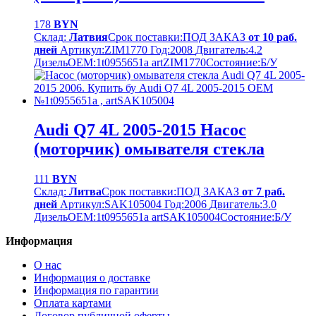
178
BYN
Склад:
Латвия
Срок поставки:
ПОД ЗАКАЗ
от 10 раб.
дней
Артикул:
ZIM1770
Год:
2008
Двигатель:
4.2
Дизель
OEM:
1t0955651a artZIM1770
Cостояние:
Б/У
Audi Q7 4L 2005-2015 Насос
(моторчик) омывателя стекла
111
BYN
Склад:
Литва
Срок поставки:
ПОД ЗАКАЗ
от 7 раб.
дней
Артикул:
SAK105004
Год:
2006
Двигатель:
3.0
Дизель
OEM:
1t0955651a artSAK105004
Cостояние:
Б/У
Информация
О нас
Информация о доставке
Информация по гарантии
Оплата картами
Договор публичной оферты