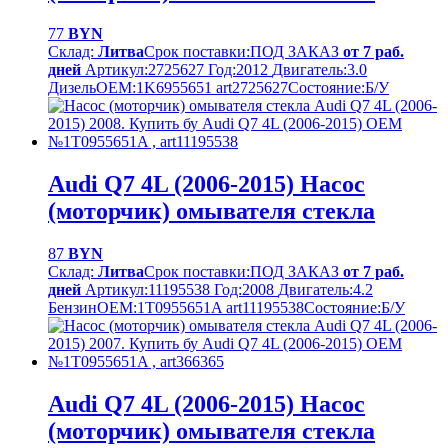
77
BYN
Склад:
Литва
Срок поставки:
ПОД ЗАКАЗ
от 7 раб.
дней
Артикул:
2725627
Год:
2012
Двигатель:
3.0
Дизель
OEM:
1K6955651 art2725627
Cостояние:
Б/У
Audi Q7 4L (2006-2015) Насос
(моторчик) омывателя стекла
87
BYN
Склад:
Литва
Срок поставки:
ПОД ЗАКАЗ
от 7 раб.
дней
Артикул:
11195538
Год:
2008
Двигатель:
4.2
Бензин
OEM:
1T0955651A art11195538
Cостояние:
Б/У
Audi Q7 4L (2006-2015) Насос
(моторчик) омывателя стекла