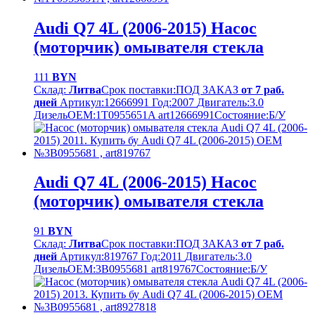
Audi Q7 4L (2006-2015) Насос
(моторчик) омывателя стекла
111
BYN
Склад:
Литва
Срок поставки:
ПОД ЗАКАЗ
от 7 раб.
дней
Артикул:
12666991
Год:
2007
Двигатель:
3.0
Дизель
OEM:
1T0955651A art12666991
Cостояние:
Б/У
Audi Q7 4L (2006-2015) Насос
(моторчик) омывателя стекла
91
BYN
Склад:
Литва
Срок поставки:
ПОД ЗАКАЗ
от 7 раб.
дней
Артикул:
819767
Год:
2011
Двигатель:
3.0
Дизель
OEM:
3B0955681 art819767
Cостояние:
Б/У