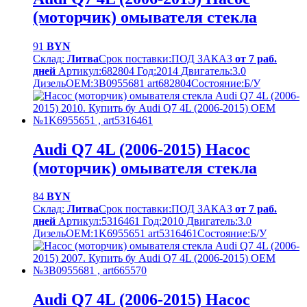
(моторчик) омывателя стекла
91
BYN
Склад:
Литва
Срок поставки:
ПОД ЗАКАЗ
от 7 раб.
дней
Артикул:
682804
Год:
2014
Двигатель:
3.0
Дизель
OEM:
3B0955681 art682804
Cостояние:
Б/У
Audi Q7 4L (2006-2015) Насос
(моторчик) омывателя стекла
84
BYN
Склад:
Литва
Срок поставки:
ПОД ЗАКАЗ
от 7 раб.
дней
Артикул:
5316461
Год:
2010
Двигатель:
3.0
Дизель
OEM:
1K6955651 art5316461
Cостояние:
Б/У
Audi Q7 4L (2006-2015) Насос