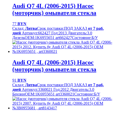
Audi Q7 4L (2006-2015) Насос
(моторчик) омывателя стекла
77
BYN
Склад:
Литва
Срок поставки:
ПОД ЗАКАЗ
от 7 раб.
дней
Артикул:
662427
Год:
2013
Двигатель:
3.0
Дизель
OEM:
1K6955651 art662427
Cостояние:
Б/У
Audi Q7 4L (2006-2015) Насос
(моторчик) омывателя стекла
91
BYN
Склад:
Литва
Срок поставки:
ПОД ЗАКАЗ
от 7 раб.
дней
Артикул:
3360021
Год:
2012
Двигатель:
3.0
Бензин
OEM:
1K6955651 art3360021
Cостояние:
Б/У