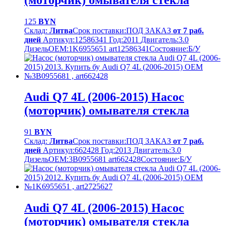
125
BYN
Склад:
Литва
Срок поставки:
ПОД ЗАКАЗ
от 7 раб.
дней
Артикул:
12586341
Год:
2011
Двигатель:
3.0
Дизель
OEM:
1K6955651 art12586341
Cостояние:
Б/У
Audi Q7 4L (2006-2015) Насос
(моторчик) омывателя стекла
91
BYN
Склад:
Литва
Срок поставки:
ПОД ЗАКАЗ
от 7 раб.
дней
Артикул:
662428
Год:
2013
Двигатель:
3.0
Дизель
OEM:
3B0955681 art662428
Cостояние:
Б/У
Audi Q7 4L (2006-2015) Насос
(моторчик) омывателя стекла