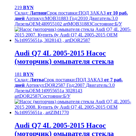
219
BYN
Склад:
Латвия
Срок поставки:
ПОД ЗАКАЗ
от 10 раб.
дней
Артикул:
MOB31883
Год:
2010
Двигатель:
3.0
Дизель
OEM:
4l0955102 artMOB31883
Cостояние:
Б/У
Audi Q7 4L 2005-2015 Насос
(моторчик) омывателя стекла
181
BYN
Склад:
Литва
Срок поставки:
ПОД ЗАКАЗ
от 7 раб.
дней
Артикул:
DOR2587
Год:
2007
Двигатель:
3.0
Дизель
OEM:
1t0955651a 3028143
artDOR2587
Cостояние:
Б/У
Audi Q7 4L 2005-2015 Насос
(моторчик) омывателя стекла