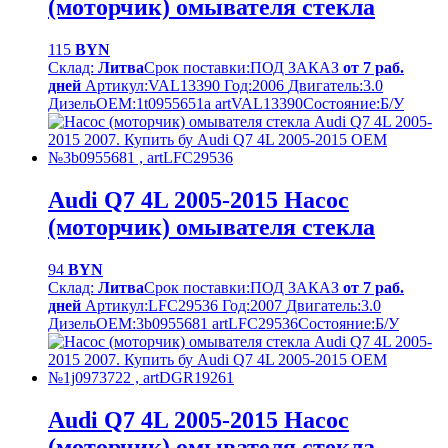
(моторчик) омывателя стекла
115
BYN
Склад:
Литва
Срок поставки:
ПОД ЗАКАЗ
от 7 раб.
дней
Артикул:
VAL13390
Год:
2006
Двигатель:
3.0
Дизель
OEM:
1t0955651a artVAL13390
Cостояние:
Б/У
Audi Q7 4L 2005-2015 Насос
(моторчик) омывателя стекла
94
BYN
Склад:
Литва
Срок поставки:
ПОД ЗАКАЗ
от 7 раб.
дней
Артикул:
LFC29536
Год:
2007
Двигатель:
3.0
Дизель
OEM:
3b0955681 artLFC29536
Cостояние:
Б/У
Audi Q7 4L 2005-2015 Насос
(моторчик) омывателя стекла