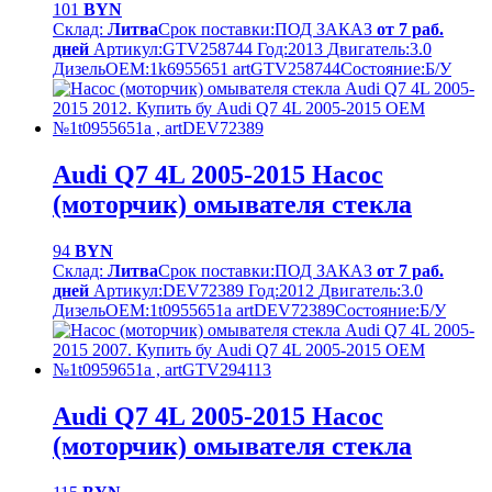
101
BYN
Склад:
Литва
Срок поставки:
ПОД ЗАКАЗ
от 7 раб.
дней
Артикул:
GTV258744
Год:
2013
Двигатель:
3.0
Дизель
OEM:
1k6955651 artGTV258744
Cостояние:
Б/У
Audi Q7 4L 2005-2015 Насос
(моторчик) омывателя стекла
94
BYN
Склад:
Литва
Срок поставки:
ПОД ЗАКАЗ
от 7 раб.
дней
Артикул:
DEV72389
Год:
2012
Двигатель:
3.0
Дизель
OEM:
1t0955651a artDEV72389
Cостояние:
Б/У
Audi Q7 4L 2005-2015 Насос
(моторчик) омывателя стекла