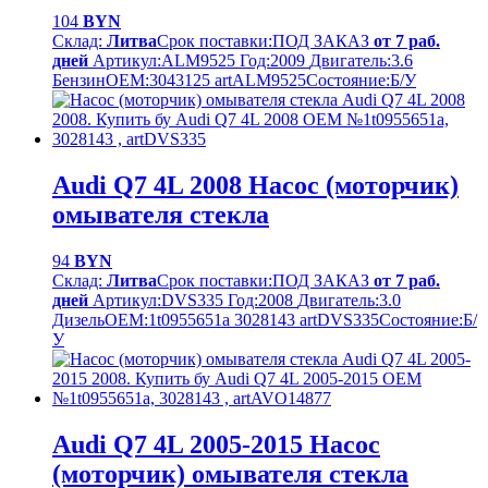
104
BYN
Склад:
Литва
Срок поставки:
ПОД ЗАКАЗ
от 7 раб.
дней
Артикул:
ALM9525
Год:
2009
Двигатель:
3.6
Бензин
OEM:
3043125 artALM9525
Cостояние:
Б/У
Audi Q7 4L 2008 Насос (моторчик)
омывателя стекла
94
BYN
Склад:
Литва
Срок поставки:
ПОД ЗАКАЗ
от 7 раб.
дней
Артикул:
DVS335
Год:
2008
Двигатель:
3.0
Дизель
OEM:
1t0955651a 3028143 artDVS335
Cостояние:
Б/
У
Audi Q7 4L 2005-2015 Насос
(моторчик) омывателя стекла