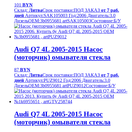
101
BYN
Склад:
Литва
Срок поставки:
ПОД ЗАКАЗ
от 7 раб.
дней
Артикул:
SAK105003
Год:
2006
Двигатель:
3.0
Дизель
OEM:
3b0955681 artSAK105003
Cостояние:
Б/У
Audi Q7 4L 2005-2015 Насос
(моторчик) омывателя стекла
87
BYN
Склад:
Литва
Срок поставки:
ПОД ЗАКАЗ
от 7 раб.
дней
Артикул:
PUZ9012
Год:
2006
Двигатель:
3.0
Дизель
OEM:
3b0955681 artPUZ9012
Cостояние:
Б/У
Audi Q7 4L 2005-2015 Насос
(моторчик) омывателя стекла