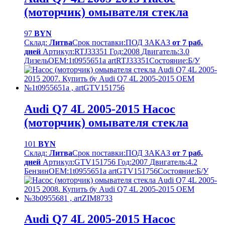
(моторчик) омывателя стекла
97
BYN
Склад:
Литва
Срок поставки:
ПОД ЗАКАЗ
от 7 раб.
дней
Артикул:
RTJ33351
Год:
2008
Двигатель:
3.0
Дизель
OEM:
1t0955651a artRTJ33351
Cостояние:
Б/У
Audi Q7 4L 2005-2015 Насос
(моторчик) омывателя стекла
101
BYN
Склад:
Литва
Срок поставки:
ПОД ЗАКАЗ
от 7 раб.
дней
Артикул:
GTV151756
Год:
2007
Двигатель:
4.2
Бензин
OEM:
1t0955651a artGTV151756
Cостояние:
Б/У
Audi Q7 4L 2005-2015 Насос