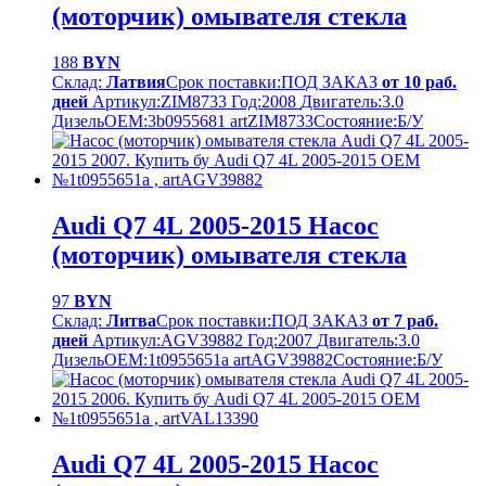
(моторчик) омывателя стекла
188
BYN
Склад:
Латвия
Срок поставки:
ПОД ЗАКАЗ
от 10 раб.
дней
Артикул:
ZIM8733
Год:
2008
Двигатель:
3.0
Дизель
OEM:
3b0955681 artZIM8733
Cостояние:
Б/У
Audi Q7 4L 2005-2015 Насос
(моторчик) омывателя стекла
97
BYN
Склад:
Литва
Срок поставки:
ПОД ЗАКАЗ
от 7 раб.
дней
Артикул:
AGV39882
Год:
2007
Двигатель:
3.0
Дизель
OEM:
1t0955651a artAGV39882
Cостояние:
Б/У
Audi Q7 4L 2005-2015 Насос