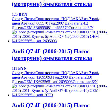
(моторчик) омывателя стекла
125
BYN
Склад:
Литва
Срок поставки:
ПОД ЗАКАЗ
от 7 раб.
дней
Артикул:
665570
Год:
2007
Двигатель:
4.2
Дизель
OEM:
3B0955681 art665570
Cостояние:
Б/У
Audi Q7 4L (2006-2015) Насос
(моторчик) омывателя стекла
111
BYN
Склад:
Литва
Срок поставки:
ПОД ЗАКАЗ
от 7 раб.
дней
Артикул:
12695093
Год:
2008
Двигатель:
3.0
Дизель
OEM:
1K6955651 art12695093
Cостояние:
Б/У
Audi Q7 4L (2006-2015) Насос