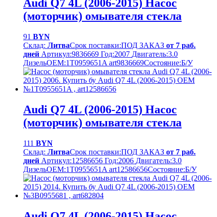
Audi Q7 4L (2006-2015) Насос
(моторчик) омывателя стекла
91
BYN
Склад:
Литва
Срок поставки:
ПОД ЗАКАЗ
от 7 раб.
дней
Артикул:
9836669
Год:
2007
Двигатель:
3.0
Дизель
OEM:
1T0959651A art9836669
Cостояние:
Б/У
Audi Q7 4L (2006-2015) Насос
(моторчик) омывателя стекла
111
BYN
Склад:
Литва
Срок поставки:
ПОД ЗАКАЗ
от 7 раб.
дней
Артикул:
12586656
Год:
2006
Двигатель:
3.0
Дизель
OEM:
1T0955651A art12586656
Cостояние:
Б/У
Audi Q7 4L (2006-2015) Насос