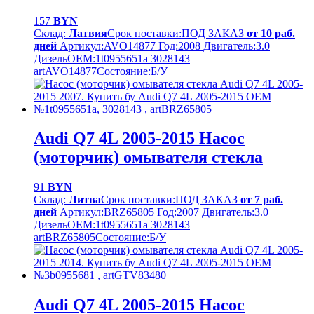
157
BYN
Склад:
Латвия
Срок поставки:
ПОД ЗАКАЗ
от 10 раб.
дней
Артикул:
AVO14877
Год:
2008
Двигатель:
3.0
Дизель
OEM:
1t0955651a 3028143
artAVO14877
Cостояние:
Б/У
Audi Q7 4L 2005-2015 Насос
(моторчик) омывателя стекла
91
BYN
Склад:
Литва
Срок поставки:
ПОД ЗАКАЗ
от 7 раб.
дней
Артикул:
BRZ65805
Год:
2007
Двигатель:
3.0
Дизель
OEM:
1t0955651a 3028143
artBRZ65805
Cостояние:
Б/У
Audi Q7 4L 2005-2015 Насос