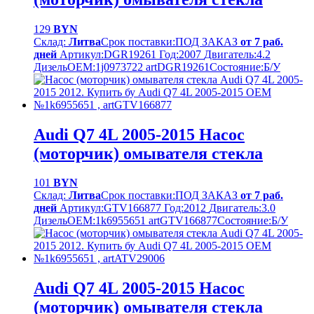
129
BYN
Склад:
Литва
Срок поставки:
ПОД ЗАКАЗ
от 7 раб.
дней
Артикул:
DGR19261
Год:
2007
Двигатель:
4.2
Дизель
OEM:
1j0973722 artDGR19261
Cостояние:
Б/У
Audi Q7 4L 2005-2015 Насос
(моторчик) омывателя стекла
101
BYN
Склад:
Литва
Срок поставки:
ПОД ЗАКАЗ
от 7 раб.
дней
Артикул:
GTV166877
Год:
2012
Двигатель:
3.0
Дизель
OEM:
1k6955651 artGTV166877
Cостояние:
Б/У
Audi Q7 4L 2005-2015 Насос
(моторчик) омывателя стекла