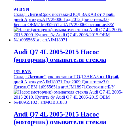
94
BYN
Склад:
Литва
Срок поставки:
ПОД ЗАКАЗ
от 7 раб.
дней
Артикул:
ATV29006
Год:
2012
Двигатель:
3.0
Бензин
OEM:
1k6955651 artATV29006
Cостояние:
Б/У
Audi Q7 4L 2005-2015 Насос
(моторчик) омывателя стекла
195
BYN
Склад:
Латвия
Срок поставки:
ПОД ЗАКАЗ
от 10 раб.
дней
Артикул:
AJM18971
Год:
2009
Двигатель:
3.0
Дизель
OEM:
1t0955651a artAJM18971
Cостояние:
Б/У
Audi Q7 4L 2005-2015 Насос
(моторчик) омывателя стекла