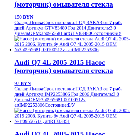
(моторчик) омывателя стекла
150
BYN
Склад:
Литва
Срок поставки:
ПОД ЗАКАЗ
от 7 раб.
дней
Артикул:
GTV83480
Год:
2014
Двигатель:
3.0
Дизель
OEM:
3b0955681 artGTV83480
Cостояние:
Б/У
Audi Q7 4L 2005-2015 Насос
(моторчик) омывателя стекла
97
BYN
Склад:
Литва
Срок поставки:
ПОД ЗАКАЗ
от 7 раб.
дней
Артикул:
IMP2253806
Год:
2006
Двигатель:
3.0
Дизель
OEM:
3b0955681 00100512v
artIMP2253806
Cостояние:
Б/У
Audi Q7 4L 2005-2015 Насос