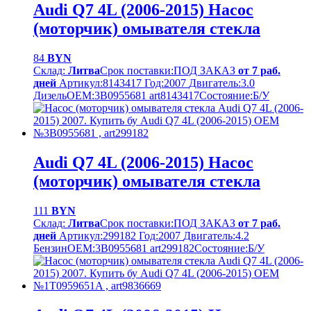
Audi Q7 4L (2006-2015) Насос
(моторчик) омывателя стекла
84
BYN
Склад:
Литва
Срок поставки:
ПОД ЗАКАЗ
от 7 раб.
дней
Артикул:
8143417
Год:
2007
Двигатель:
3.0
Дизель
OEM:
3B0955681 art8143417
Cостояние:
Б/У
Audi Q7 4L (2006-2015) Насос
(моторчик) омывателя стекла
111
BYN
Склад:
Литва
Срок поставки:
ПОД ЗАКАЗ
от 7 раб.
дней
Артикул:
299182
Год:
2007
Двигатель:
4.2
Бензин
OEM:
3B0955681 art299182
Cостояние:
Б/У