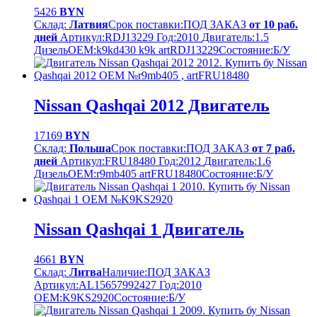
5426
BYN
Склад:
Латвия
Срок поставки:
ПОД ЗАКАЗ
от 10 раб.
дней
Артикул:
RDJ13229
Год:
2010
Двигатель:
1.5
Дизель
OEM:
k9kd430 k9k artRDJ13229
Cостояние:
Б/У
Nissan Qashqai 2012 Двигатель
17169
BYN
Склад:
Польша
Срок поставки:
ПОД ЗАКАЗ
от 7 раб.
дней
Артикул:
FRU18480
Год:
2012
Двигатель:
1.6
Дизель
OEM:
r9mb405 artFRU18480
Cостояние:
Б/У
Nissan Qashqai 1 Двигатель
4661
BYN
Склад:
Литва
Наличие:
ПОД ЗАКАЗ
Артикул:
AL15657992427
Год:
2010
OEM:
K9KS2920
Cостояние:
Б/У