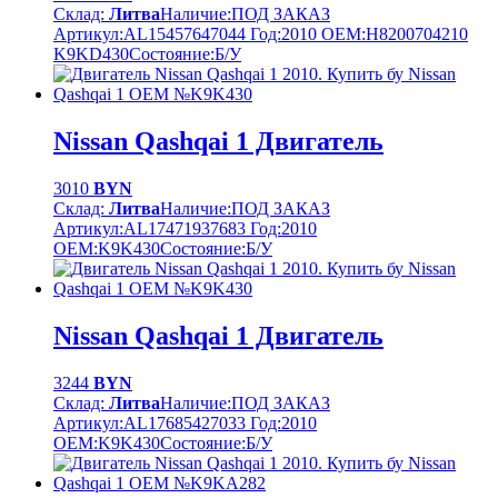
Склад:
Литва
Наличие:
ПОД ЗАКАЗ
Артикул:
AL15457647044
Год:
2010
OEM:
H8200704210
K9KD430
Cостояние:
Б/У
Nissan Qashqai 1 Двигатель
3010
BYN
Склад:
Литва
Наличие:
ПОД ЗАКАЗ
Артикул:
AL17471937683
Год:
2010
OEM:
K9K430
Cостояние:
Б/У
Nissan Qashqai 1 Двигатель
3244
BYN
Склад:
Литва
Наличие:
ПОД ЗАКАЗ
Артикул:
AL17685427033
Год:
2010
OEM:
K9K430
Cостояние:
Б/У