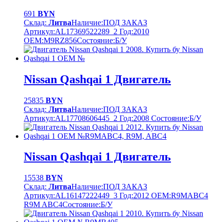
691
BYN
Склад:
Литва
Наличие:
ПОД ЗАКАЗ
Артикул:
AL17369522289_2
Год:
2010
OEM:
M9RZ856
Cостояние:
Б/У
Nissan Qashqai 1 Двигатель
25835
BYN
Склад:
Литва
Наличие:
ПОД ЗАКАЗ
Артикул:
AL17708606445_2
Год:
2008
Cостояние:
Б/У
Nissan Qashqai 1 Двигатель
15538
BYN
Склад:
Литва
Наличие:
ПОД ЗАКАЗ
Артикул:
AL16147222449_3
Год:
2012
OEM:
R9MABC4
R9M ABC4
Cостояние:
Б/У