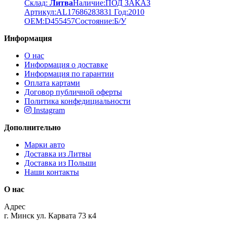
Склад:
Литва
Наличие:
ПОД ЗАКАЗ
Артикул:
AL17686283831
Год:
2010
OEM:
D455457
Cостояние:
Б/У
Информация
О нас
Информация о доставке
Информация по гарантии
Оплата картами
Договор публичной оферты
Политика конфедициальности
Instagram
Дополнительно
Марки авто
Доставка из Литвы
Доставка из Польши
Наши контакты
О нас
Адрес
г. Минск ул. Карвата 73 к4