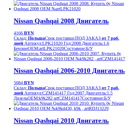
Nissan Qashqai 2008 Двигатель
4166
BYN
Склад:
Польша
Срок поставки:
ПОД ЗАКАЗ
от 7 раб.
дней
Артикул:
LPK21020
Год:
2008
Двигатель:
1.6
Бензин
OEM:
artLPK21020
Cостояние:
Б/У
Nissan Qashqai 2006-2010 Двигатель
5084
BYN
Склад:
Польша
Срок поставки:
ПОД ЗАКАЗ
от 7 раб.
дней
Артикул:
CZM141417
Год:
2007
Двигатель:
1.5
Дизель
OEM:
k9k282 artCZM141417
Cостояние:
Б/У
Nissan Qashqai 2010 Двигатель