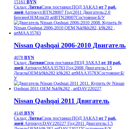
15161
BYN
Склад:
Литва
Срок поставки:
ПОД ЗАКАЗ
от 7 раб.
дней
Артикул:
BTN28007
Год:
2011
Двигатель:
2.0
Бензин
OEM:
mr20 artBTN28007
Cостояние:
Б/У
Nissan Qashqai 2006-2010 Двигатель
4078
BYN
Склад:
Латвия
Срок поставки:
ПОД ЗАКАЗ
от 10 раб.
дней
Артикул:
MAA35783
Год:
2008
Двигатель:
1.5
Дизель
OEM:
k9kh282 k9k282 artMAA35783
Cостояние:
Б/
У
Nissan Qashqai 2011 Двигатель
4148
BYN
Склад:
Литва
Срок поставки:
ПОД ЗАКАЗ
от 7 раб.
дней
Артикул:
DAV220227
Год:
2011
Двигатель:
1.5
Дизель
OEM:
k9k282 artDAV220227
Cостояние:
Б/У