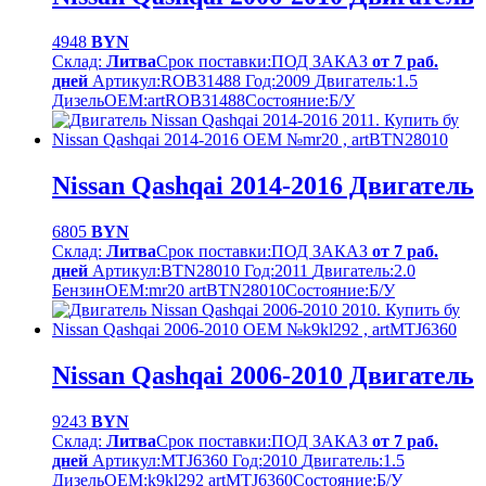
4948
BYN
Склад:
Литва
Срок поставки:
ПОД ЗАКАЗ
от 7 раб.
дней
Артикул:
ROB31488
Год:
2009
Двигатель:
1.5
Дизель
OEM:
artROB31488
Cостояние:
Б/У
Nissan Qashqai 2014-2016 Двигатель
6805
BYN
Склад:
Литва
Срок поставки:
ПОД ЗАКАЗ
от 7 раб.
дней
Артикул:
BTN28010
Год:
2011
Двигатель:
2.0
Бензин
OEM:
mr20 artBTN28010
Cостояние:
Б/У
Nissan Qashqai 2006-2010 Двигатель
9243
BYN
Склад:
Литва
Срок поставки:
ПОД ЗАКАЗ
от 7 раб.
дней
Артикул:
MTJ6360
Год:
2010
Двигатель:
1.5
Дизель
OEM:
k9kl292 artMTJ6360
Cостояние:
Б/У