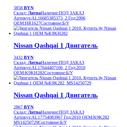
3858
BYN
Склад:
Литва
Наличие:
ПОД ЗАКАЗ
Артикул:
AL16685385373_2
Год:
2006
OEM:
HR1627
Cостояние:
Б/У
Nissan Qashqai 1 Двигатель
3432
BYN
Склад:
Литва
Наличие:
ПОД ЗАКАЗ
Артикул:
AL17644407106_2
Год:
2010
OEM:
K9KH282
Cостояние:
Б/У
Nissan Qashqai 1 Двигатель
2867
BYN
Склад:
Литва
Наличие:
ПОД ЗАКАЗ
Артикул:
AL17754083967
Год:
2010
OEM:
K9K282
MS14250729
Cостояние:
Б/У