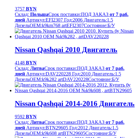
3757
BYN
Склад:
Польша
Срок поставки:
ПОД ЗАКАЗ
от 7 раб.
дней
Артикул:
EFI2307
Год:
2006
Двигатель:
1.5
Дизель
OEM:
k9km768 artEFI2307
Cостояние:
Б/У
Nissan Qashqai 2010 Двигатель
4148
BYN
Склад:
Литва
Срок поставки:
ПОД ЗАКАЗ
от 7 раб.
дней
Артикул:
DAV220228
Год:
2010
Двигатель:
1.5
Дизель
OEM:
k9k282 artDAV220228
Cостояние:
Б/У
Nissan Qashqai 2014-2016 Двигатель
9592
BYN
Склад:
Литва
Срок поставки:
ПОД ЗАКАЗ
от 7 раб.
дней
Артикул:
BTN29605
Год:
2012
Двигатель:
1.5
Дизель
OEM:
k9k608 artBTN29605
Cостояние:
Б/У