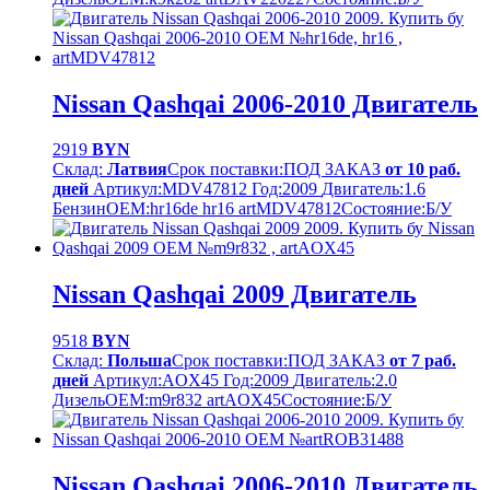
Nissan Qashqai 2006-2010 Двигатель
2919
BYN
Склад:
Латвия
Срок поставки:
ПОД ЗАКАЗ
от 10 раб.
дней
Артикул:
MDV47812
Год:
2009
Двигатель:
1.6
Бензин
OEM:
hr16de hr16 artMDV47812
Cостояние:
Б/У
Nissan Qashqai 2009 Двигатель
9518
BYN
Склад:
Польша
Срок поставки:
ПОД ЗАКАЗ
от 7 раб.
дней
Артикул:
AOX45
Год:
2009
Двигатель:
2.0
Дизель
OEM:
m9r832 artAOX45
Cостояние:
Б/У
Nissan Qashqai 2006-2010 Двигатель