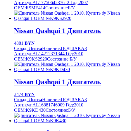
Артикул:
AL17750642376_2
Год:
2007
OEM:
R9ME414
Cостояние:
Б/У
Nissan Qashqai 1 Двигатель
4881
BYN
Склад:
Литва
Наличие:
ПОД ЗАКАЗ
Артикул:
AL14212371344
Год:
2010
OEM:
K9KS2920
Cостояние:
Б/У
Nissan Qashqai 1 Двигатель
3474
BYN
Склад:
Литва
Наличие:
ПОД ЗАКАЗ
Артикул:
AL16881746009
Год:
2010
OEM:
K9KD430
Cостояние:
Б/У