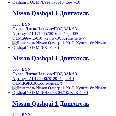
Nissan Qashqai 1 Двигатель
3258
BYN
Склад:
Литва
Наличие:
ПОД ЗАКАЗ
Артикул:
AL17164570016_2
Год:
2009
OEM:
99ewx5610+xewwx0
Cостояние:
Б/У
Nissan Qashqai 1 Двигатель
5007
BYN
Склад:
Литва
Наличие:
ПОД ЗАКАЗ
Артикул:
AL17690678129
Год:
2010
OEM:
K9K636
Cостояние:
Б/У
Nissan Qashqai 1 Двигатель
3569
BYN