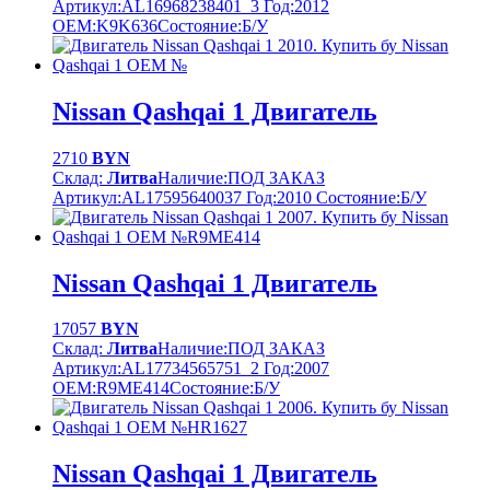
Артикул:
AL16968238401_3
Год:
2012
OEM:
K9K636
Cостояние:
Б/У
Nissan Qashqai 1 Двигатель
2710
BYN
Склад:
Литва
Наличие:
ПОД ЗАКАЗ
Артикул:
AL17595640037
Год:
2010
Cостояние:
Б/У
Nissan Qashqai 1 Двигатель
17057
BYN
Склад:
Литва
Наличие:
ПОД ЗАКАЗ
Артикул:
AL17734565751_2
Год:
2007
OEM:
R9ME414
Cостояние:
Б/У
Nissan Qashqai 1 Двигатель