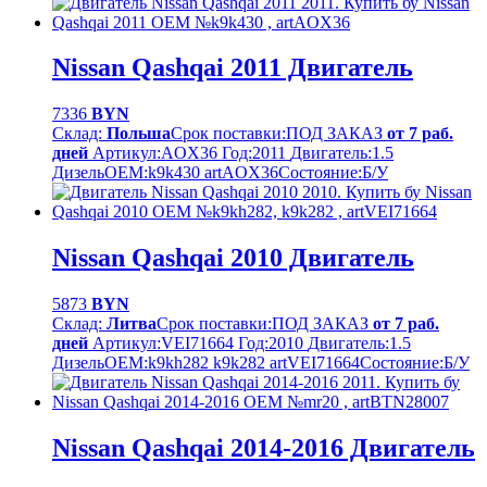
Nissan Qashqai 2011 Двигатель
7336
BYN
Склад:
Польша
Срок поставки:
ПОД ЗАКАЗ
от 7 раб.
дней
Артикул:
AOX36
Год:
2011
Двигатель:
1.5
Дизель
OEM:
k9k430 artAOX36
Cостояние:
Б/У
Nissan Qashqai 2010 Двигатель
5873
BYN
Склад:
Литва
Срок поставки:
ПОД ЗАКАЗ
от 7 раб.
дней
Артикул:
VEI71664
Год:
2010
Двигатель:
1.5
Дизель
OEM:
k9kh282 k9k282 artVEI71664
Cостояние:
Б/У
Nissan Qashqai 2014-2016 Двигатель