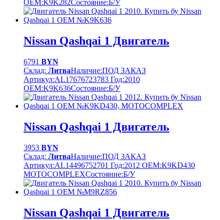
OEM:
K9K282
Cостояние:
Б/У
Nissan Qashqai 1 Двигатель
6791
BYN
Склад:
Литва
Наличие:
ПОД ЗАКАЗ
Артикул:
AL17676723783
Год:
2010
OEM:
K9K636
Cостояние:
Б/У
Nissan Qashqai 1 Двигатель
3953
BYN
Склад:
Литва
Наличие:
ПОД ЗАКАЗ
Артикул:
AL14496752701
Год:
2012
OEM:
K9KD430
MOTOCOMPLEX
Cостояние:
Б/У
Nissan Qashqai 1 Двигатель