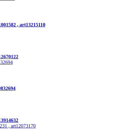
001582 , art13215110
12670122
9832694
13914632