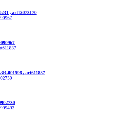
231 , art12073170
9090967
3R-001596 , art611837
9902730